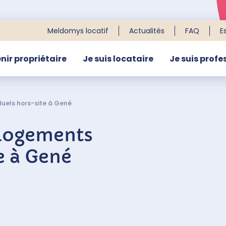
Meldomys locatif
Actualités
FAQ
E
nir propriétaire
Je suis locataire
Je suis profe
R
duels hors-site à Gené
 logements
e à Gené