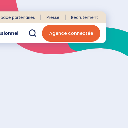
space partenaires
Presse
Recrutement
ssionnel
Agence connectée
echerche