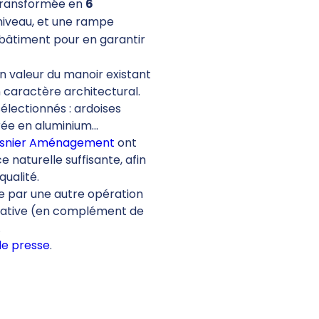
transformée en
6
iveau, et une rampe
 bâtiment pour en garantir
en valeur du manoir existant
 caractère architectural.
électionnés : ardoises
trée en aluminium…
snier Aménagement
ont
naturelle suffisante, afin
ualité.
 par une autre opération
ciative (en complément de
.
de presse
.