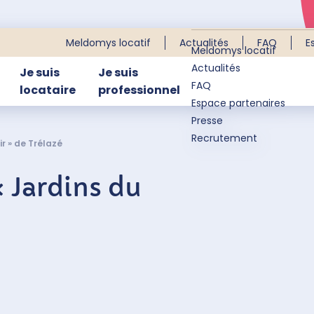
Meldomys locatif
Actualités
FAQ
E
Meldomys locatif
Actualités
Je suis
Je suis
FAQ
locataire
professionnel
Espace partenaires
Presse
Recrutement
r » de Trélazé
 Jardins du