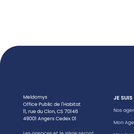
Meldomys
JE SUIS
Office Public de l'Habitat
Nos age
11, rue du Clon, CS 70146
49001 Angers Cedex 01
Mon Age
Les agences et le siège seront