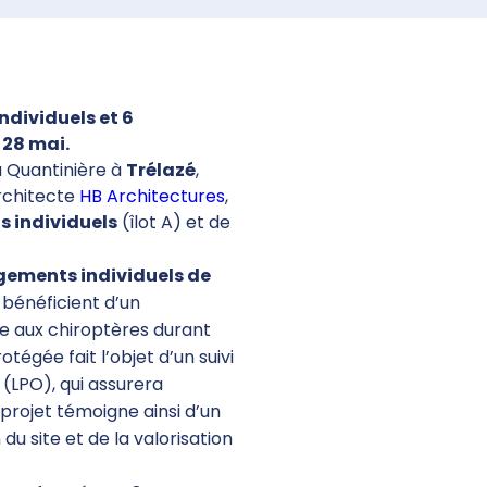
ndividuels et 6
 28 mai.
a Quantinière à
Trélazé
,
rchitecte
HB Architectures
,
s individuels
(îlot A) et de
ogements individuels de
 bénéficient d’un
e aux chiroptères durant
égée fait l’objet d’un suivi
 (LPO), qui assurera
 projet témoigne ainsi d’un
u site et de la valorisation