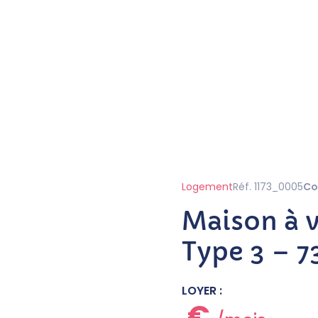
Logement
Réf. 1173_0005
Co
Maison à 
Type 3 – 7
LOYER :
€