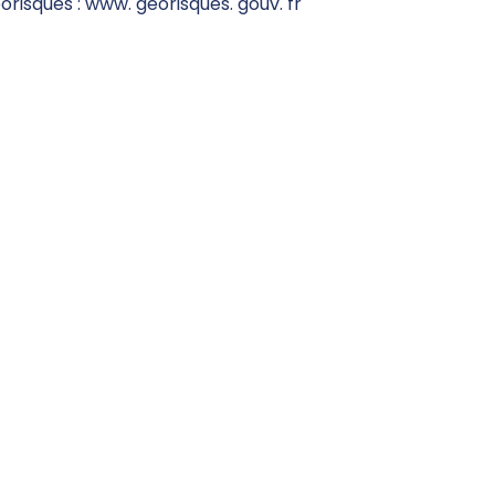
éorisques : www. georisques. gouv. fr