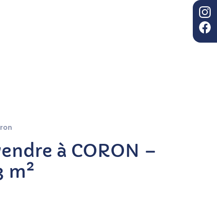
ron
vendre à CORON –
3 m²