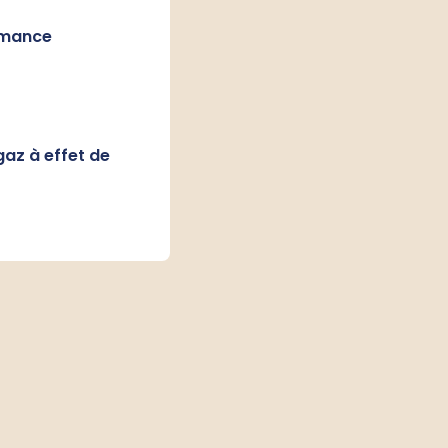
rmance
gaz à effet de