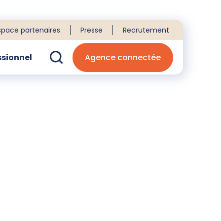
space partenaires
Presse
Recrutement
ssionnel
Agence connectée
echerche