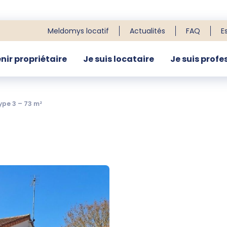
Meldomys locatif
Actualités
FAQ
E
nir propriétaire
Je suis locataire
Je suis profe
R
pe 3 – 73 m²