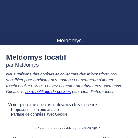
Meldomys
Office Public de l'Habitat
11, rue du Clon, CS 70146
49001 Angers Cedex 01
Les agences et le siège seront ouvert au public de :
8h30 à 12h30 & 14h00 à 17h00
Nous contacter par téléphone
02 41 81 68 00
APPEL GRATUIT, de 9h00 à 12h30 & 14h00 à 17h00