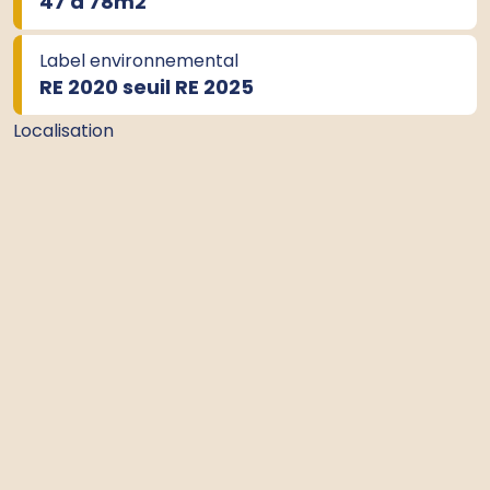
47 à 78m
2
Label environnemental
RE 2020 seuil RE 2025
Localisation