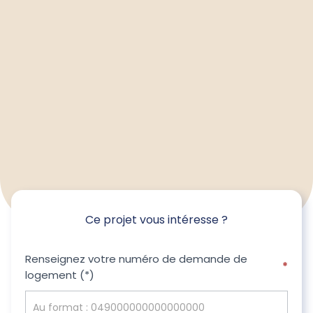
Ce projet vous intéresse ?
Ce
Renseignez votre numéro de demande de
*
logement (*)
projet
vous
intéresse