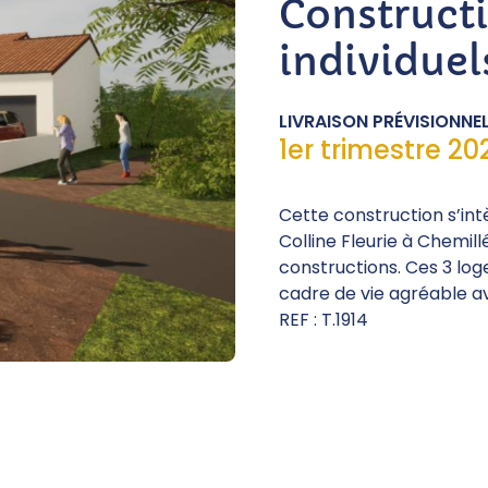
Construct
individuel
LIVRAISON PRÉVISIONNEL
1er trimestre 20
Cette construction s’intè
Colline Fleurie à Chemi
constructions. Ces 3 log
cadre de vie agréable av
REF : T.1914