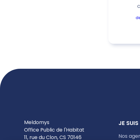
C
d
Meldomys
JE SUIS
Office Public de l'Habitat
Nos age
11, rue du Clon, CS 70146