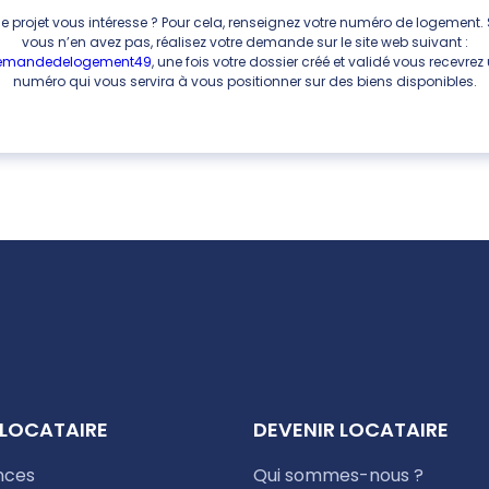
e projet vous intéresse ? Pour cela, renseignez votre numéro de logement. 
vous n’en avez pas, réalisez votre demande sur le site web suivant :
emandedelogement49
, une fois votre dossier créé et validé vous recevrez
numéro qui vous servira à vous positionner sur des biens disponibles.
 LOCATAIRE
DEVENIR LOCATAIRE
nces
Qui sommes-nous ?