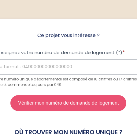
Ce projet vous intéresse ?
nseignez votre numéro de demande de logement (*)
*
ojet
us
téresse
re numéro unique départemental est composé de 18 chiffres ou 17 chiffres
tre et commence toujours par 049.
Vérifier mon numéro de demande de logement
OÙ TROUVER MON NUMÉRO UNIQUE ?