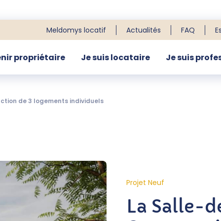
Meldomys locatif
Actualités
FAQ
E
nir propriétaire
Je suis locataire
Je suis profe
R
uction de 3 logements individuels
Projet Neuf
La Salle-d