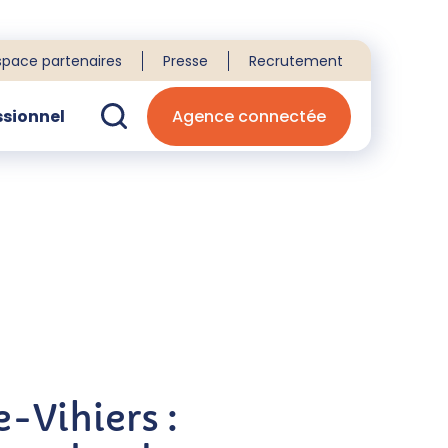
space partenaires
Presse
Recrutement
ssionnel
Agence connectée
echerche
e-Vihiers :