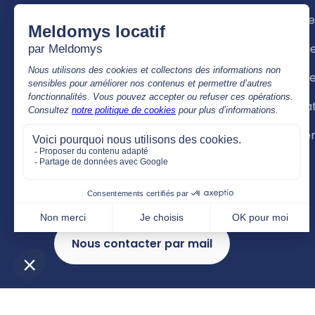
49001 Angers Cedex 01
Mon Age
Les agences et le siège seront
Mon log
ouvert au public de :
Mon loye
8h30 à 12h30 & 14h00 à 17h00
Ma situa
Nous contacter par téléphone
Entretie
02 41 81 68 00
APPEL GRATUIT, de 9h00 à 12h30 & 14h00
à 17h00
Nous contacter par mail