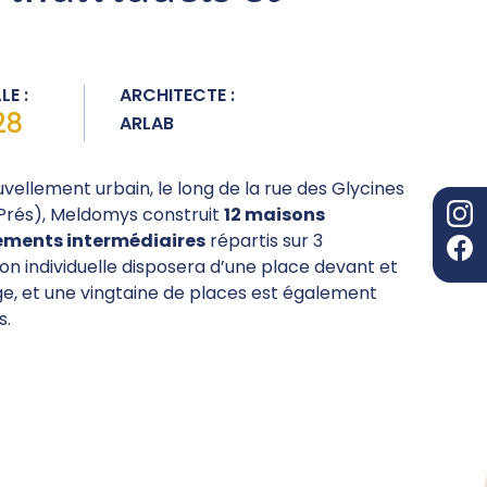
LE :
ARCHITECTE :
28
ARLAB
vellement urbain, le long de la rue des Glycines
Prés), Meldomys construit
12 maisons
gements intermédiaires
répartis sur 3
n individuelle disposera d’une place devant et
age, et une vingtaine de places est également
s.