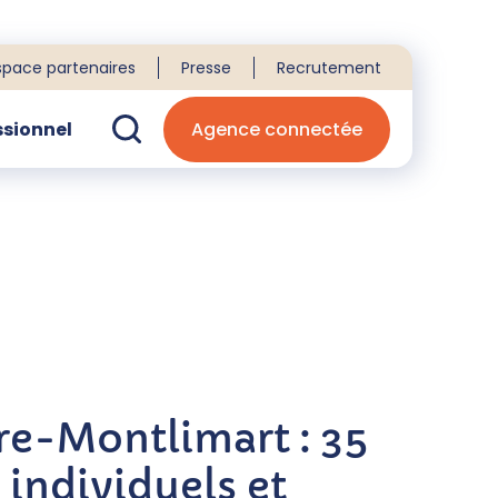
space partenaires
Presse
Recrutement
ssionnel
Agence connectée
echerche
re-Montlimart : 35
individuels et