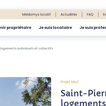
Meldomys locatif
Actualités
FAQ
E
nir propriétaire
Je suis locataire
Je suis profe
R
 logements individuels et collectifs
Projet Neuf
Saint-Pier
logements 