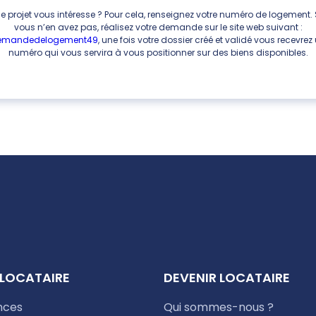
e projet vous intéresse ? Pour cela, renseignez votre numéro de logement. 
vous n’en avez pas, réalisez votre demande sur le site web suivant :
emandedelogement49
, une fois votre dossier créé et validé vous recevrez
numéro qui vous servira à vous positionner sur des biens disponibles.
 LOCATAIRE
DEVENIR LOCATAIRE
nces
Qui sommes-nous ?