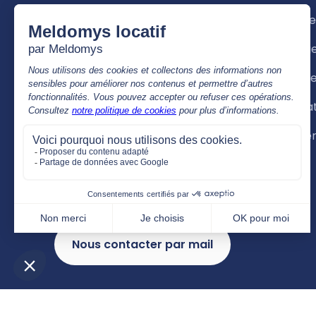
49001 Angers Cedex 01
Mon Age
Les agences et le siège seront
Mon log
ouvert au public de :
Mon loye
8h30 à 12h30 & 14h00 à 17h00
Ma situa
Nous contacter par téléphone
Entretie
02 41 81 68 00
APPEL GRATUIT, de 9h00 à 12h30 & 14h00
à 17h00
Nous contacter par mail