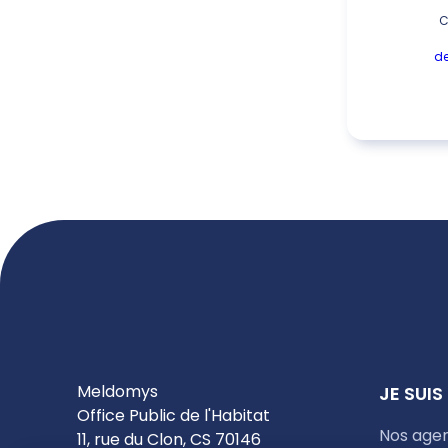
C
d
Meldomys
JE SUIS
Office Public de l'Habitat
Nos age
11, rue du Clon, CS 70146