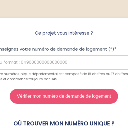
Ce projet vous intéresse ?
nseignez votre numéro de demande de logement (*)
*
ojet
us
téresse
re numéro unique départemental est composé de 18 chiffres ou 17 chiffres
tre et commence toujours par 049.
Vérifier mon numéro de demande de logement
OÙ TROUVER MON NUMÉRO UNIQUE ?