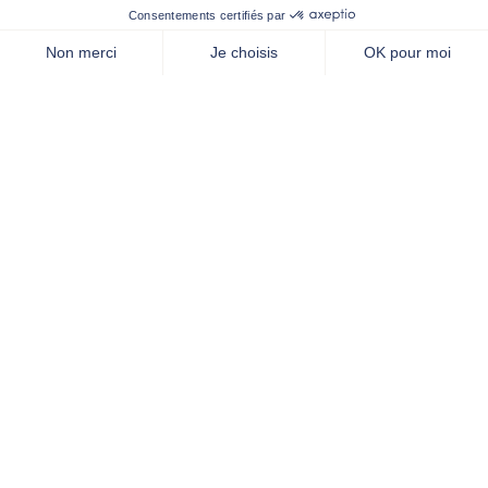
UN ENGAGEMENT RSE CONCRÉTISÉ PAR NOTRE LABELISATION
© Meldomys locatif, l'habitat social par