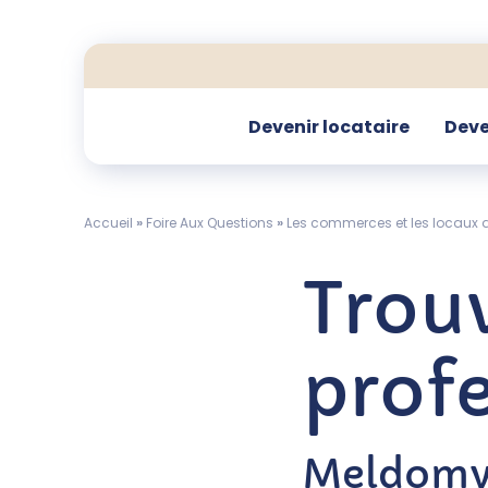
Devenir locataire
Deve
Accueil
»
Foire Aux Questions
»
Les commerces et les locaux d
Trouv
profe
Meldomys