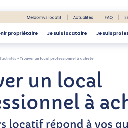
Meldomys locatif
Actualités
FAQ
E
nir propriétaire
Je suis locataire
Je suis profe
R
'activités
»
Trouver un local professionnel à acheter
er un local
ssionnel à ac
 locatif répond à vos qu