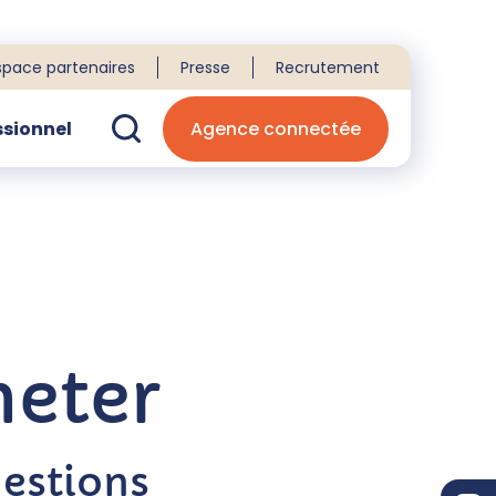
space partenaires
Presse
Recrutement
ssionnel
Agence connectée
echerche
heter
estions